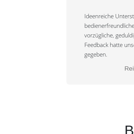
Ideenreiche Unterst
bedienerfreundlich
vorzügliche, geduld
Feedback hatte unse
gegeben.
Rei
B