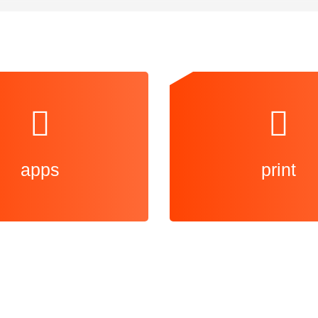
apps
print