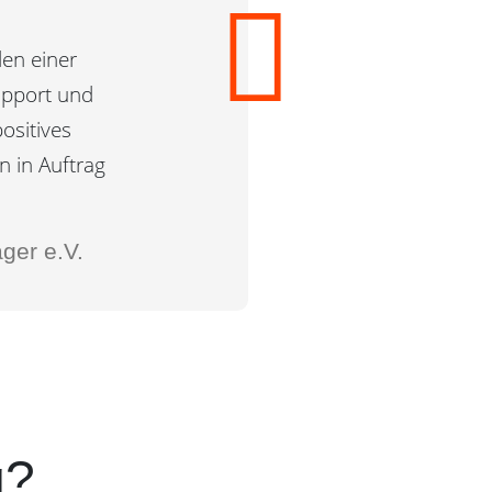
len einer
upport und
ositives
n in Auftrag
ger e.V.
g?