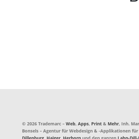
© 2026 Trademarc –
Web
,
Apps
,
Print
&
Mehr
, Inh. Ma
Bonsels – Agentur für Webdesign & -Applikationen für
Dillenburg
,
Haiger
,
Herborn
und den ganzen
Lahn-Dill-