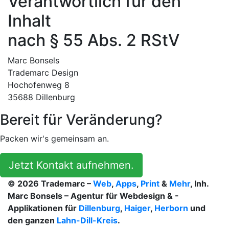
Verantwortlich für den
Inhalt
nach § 55 Abs. 2 RStV
Marc Bonsels
Trademarc Design
Hochofenweg 8
35688 Dillenburg
Bereit für Veränderung?
Packen wir's gemeinsam an.
Jetzt Kontakt aufnehmen.
© 2026 Trademarc –
Web
,
Apps
,
Print
&
Mehr
, Inh.
Marc Bonsels – Agentur für Webdesign & -
Applikationen für
Dillenburg
,
Haiger
,
Herborn
und
den ganzen
Lahn-Dill-Kreis
.