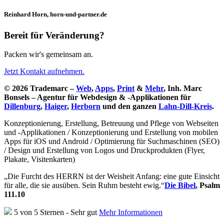
Reinhard Horn, horn-und-partner.de
Bereit für Veränderung?
Packen wir's gemeinsam an.
Jetzt Kontakt aufnehmen.
© 2026 Trademarc –
Web
,
Apps
,
Print
&
Mehr
, Inh. Marc
Bonsels – Agentur für Webdesign & -Applikationen für
Dillenburg
,
Haiger
,
Herborn
und den ganzen
Lahn-Dill-Kreis
.
Konzeptionierung, Erstellung, Betreuung und Pflege von Webseiten
und -Applikationen / Konzeptionierung und Erstellung von mobilen
Apps für iOS und Android / Optimierung für Suchmaschinen (SEO)
/ Design und Erstellung von Logos und Druckprodukten (Flyer,
Plakate, Visitenkarten)
„Die Furcht des HERRN ist der Weisheit Anfang: eine gute Einsicht
für alle, die sie ausüben. Sein Ruhm besteht ewig.“
Die Bibel
, Psalm
111.10
5 von 5 Sternen - Sehr gut
Mehr Informationen